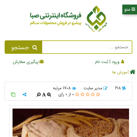
جستجو
ورود | ثبت نام
پیگیری سفارش
آموزش ها
618
مدیر سایت
1708 مرتبه
0
از
0
رای