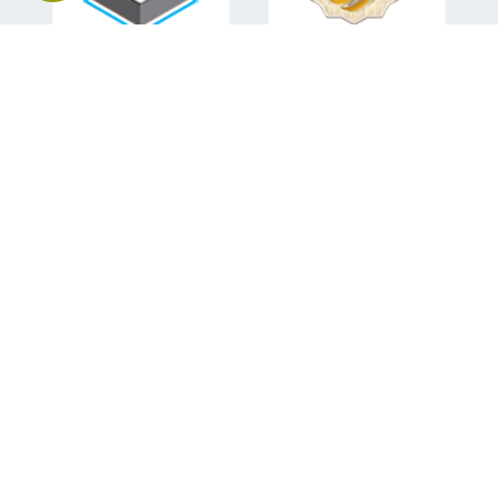
اطلاعات تماس
تلفن همراه:
09151582840
ایمیل:
mohsen.sabahi92@gmail.com
آدرس: مشهد، بلوار شهید مفتح، شهید مفتح 8 فروشگاه اینترنتی