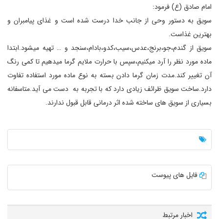
امام صادق (ع) فرمود:
سویق به دستور وحی از جانب خدا درست شده است و غذای پیامبران و
بهترین غذاست.
سویق از گندم،جو،برنج،عدس،سیب،کدو،بادام،سنجد و … تهیه میشود.ابتدا
ماده مورد نظر را آرد میکنیم،سپس با حرارت ملایم گرما میدهیم تا کمی رنگ
آن تغییر کند.مدت زمان گرما دادن بسته به نوع ماده مورد استفاده تفاوت
دارد.ساخت سویق ظرائف زیادی دارد که با تجربه به دست می آید.متاسفانه
بسیاری از سویق های ساخته شده اثر درمانی قابل قبول ندارند.
فایل های پیوست
اخبار مرتبط