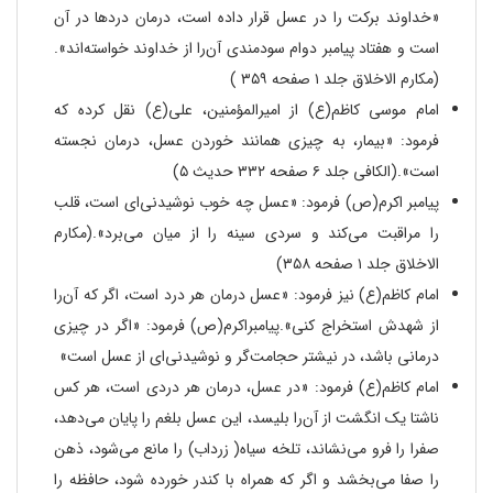
«خداوند برکت را در عسل قرار داده است، درمان دردها در آن
است و هفتاد پیامبر دوام سودمندی آن‌را از خداوند خواسته‌اند».
(مکارم الاخلاق جلد ۱ صفحه ۳۵۹ )
امام موسی کاظم(ع) از امیرالمؤمنین، علی(ع) نقل کرده که
فرمود: «بیمار، به چیزی همانند خوردن عسل، درمان نجسته
است».(الکافی جلد ۶ صفحه ۳۳۲ حدیث ۵)
پیامبر اکرم(ص) فرمود: «عسل چه خوب نوشیدنی‌ای است، قلب
را مراقبت می‌کند و سردی سینه را از میان می‌برد».(مکارم
الاخلاق جلد ۱ صفحه ۳۵۸)
امام کاظم(ع) نیز فرمود: «عسل درمان هر درد است، اگر که آن‌را
از شهدش استخراج کنی».پیامبراکرم(ص) فرمود: «اگر در چیزی
درمانی باشد، در نیشتر حجامت‌گر و نوشیدنی‌ای از عسل است»
امام کاظم(ع) فرمود: «در عسل، درمان هر دردی است، هر کس
ناشتا یک انگشت از آن‌را بلیسد، این عسل بلغم را پایان می‌دهد،
صفرا را فرو می‌نشاند، تلخه سیاه( زرداب) را مانع می‌شود، ذهن
را صفا می‌بخشد و اگر که همراه با کندر خورده شود، حافظه را