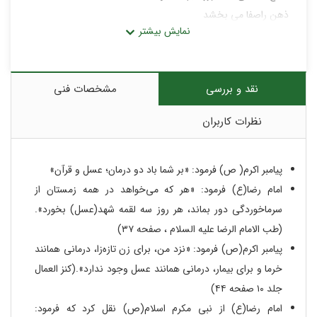
ذهن راصفا می بخشد
همراه باکندر حافظه را نکو میکند
تهیه شده از انواع گیاهان دارویی
نقد و بررسی
مشخصات فنی
نظرات کاربران
پیامبر اکرم( ص) فرمود: «بر شما باد دو درمان؛ عسل و قرآن»
امام رضا(ع) فرمود: «هر که می‌خواهد در همه زمستان از
سرماخوردگی دور بماند، هر روز سه لقمه شهد(عسل) بخورد».
(طب الامام الرضا علیه السلام ، صفحه ۳۷)
پیامبر اکرم(ص) فرمود: «نزد من، برای زن تازه‌زا، درمانی همانند
خرما و برای بیمار، درمانی همانند عسل وجود ندارد».(کنز العمال
جلد ۱۰ صفحه ۴۴)
امام رضا(ع) از نبی مکرم اسلام(ص) نقل کرد که فرمود: