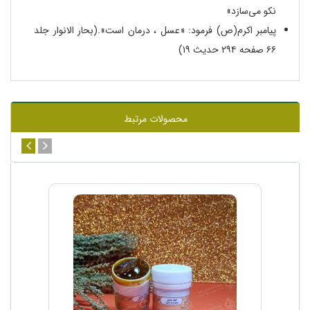
نکو می‌سازد»
پیامبر اکرم(ص) فرمود: «عسل ، درمان است».(بحار الانوار جلد
۶۶ صفحه ۲۹۴ حدیث ۱۹)
محصولات مرتبط