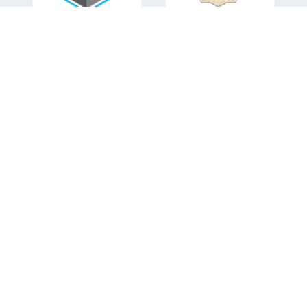
اطلاعات تماس
تلفن همراه:
09151582840
ایمیل:
mohsen.sabahi92@gmail.com
آدرس: مشهد، بلوار شهید مفتح، شهید مفتح 8 فروشگاه اینترنتی
صبا