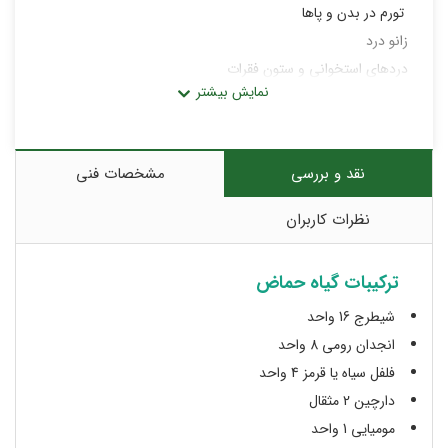
تورم در بدن و پاها
زانو درد
دردهای استخوانی و ستون فقرات
رماتیسم مفصلی
آسیب در غضروف ها
آرتروز مفاصل
نقد و بررسی
مشخصات فنی
نظرات کاربران
ترکیبات گیاه حماض
شیطرج 16 واحد
انجدان رومی 8 واحد
فلفل سیاه یا قرمز 4 واحد
دارچین 2 مثقال
مومیایی 1 واحد