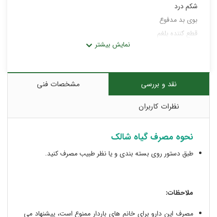
شکم درد
بوی بد مدفوع
قطع کننده بلغم
عامل پیشگیری از لقوه (انحراف صورت،دهان ، چشم و…)
جلوگیری از تهوع
افزایش اشتها
نقد و بررسی
مشخصات فنی
درمان بیماری سلیاک
درمان نفخ
نظرات کاربران
نحوه مصرف گیاه شالک
طبق دستور روی بسته بندی و یا نظر طبیب مصرف کنید.
ملاحظات:
مصرف این دارو برای خانم های باردار ممنوع است، پیشنهاد می