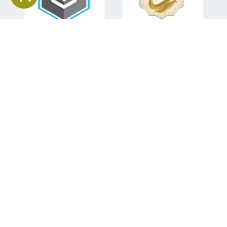
اطلاعات تماس
تلفن همراه:
09151582840
ایمیل:
mohsen.sabahi92@gmail.com