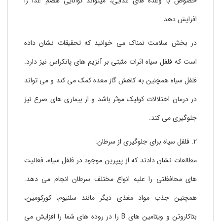
خصوص با وعده های غذایی، میتواند توانایی هضم غذا را
13. کمک به درمان دیابت با فلفل سیاه
افزایش دهد.
14. فلفل سیاه برای درمان سنگ مثانه:
15. خاصیت ضدافسردگی فلفل سیاه:
در بخش سلامت نمناک می خوانید که تحقیقات نشان داده
16. فلفل سیاه برای رفع حالت تهوع:
است که فلفل سیاه اثرات مثبتی بر آنزیم های پانکراس نیز دارد.
17. فلفل سیاه برای درمان بیماری سل
فلفل سیاه همچنین به کاهش گاز معده کمک می کند و می تواند
18. فلفل سیاه برای مبارزه با چین و چروک
در درمان اختلالات کولیک موثر باشد و از بیماری های صرع نیز
19. فلفل سیاه برای سم زدایی پوست:
جلوگیری می کند.
20. فلفل سیاه برای کمک به درمان شوره سر:
21. فلفل سیاه برای بازسازی و ترمیم مو:
2. فلفل سیاه برای جلوگیری از سرطان:
مطالعات نشان دادند که از پیپرین موجود در فلفل سیاه، فعالیت
عوارض جانبی جدی فلفل سیاه:
های محافظتی را علیه انواع مختلف سرطان انجام می دهد.
1.ایجاد احساس سوزش در معده:
همچنین جذب مواد مغذی دیگر مانند سلنیوم، کورکومین،
2. فلفل سیاه ممکن است که باعث مرگ شود
بتاکاروتن و ویتامین های B را در روده های شما را افزایش می