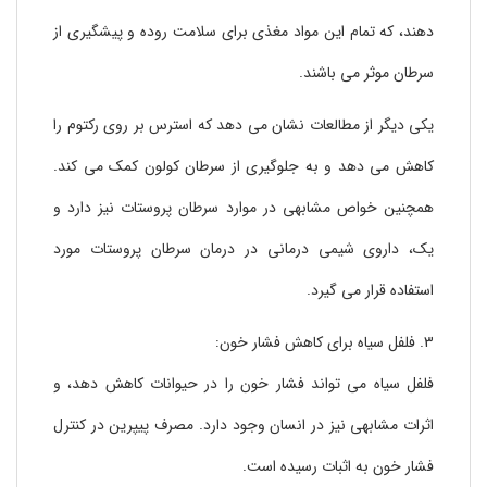
3. ایجاد احساس سوزش در چشم با مصرف فلفل سیاه:
دهند، که تمام این مواد مغذی برای سلامت روده و پیشگیری از
4. تداخل فلفل سیاه با برخی از داروهای خاص:
سرطان موثر می باشند.
بیمارانی که سیکلوسپورین A، کولینرژیک، دیگوکسین، و سیتوکروم
پی 450 مصرف می کنند، بهتر است از مصرف فلفل سیاه اجتناب
یکی دیگر از مطالعات نشان می دهد که استرس بر روی رکتوم را
کنند.
کاهش می دهد و به جلوگیری از سرطان کولون کمک می کند.
5:احتمال ایجاد اختلالات گوارشی با مصرف فلفل سیاه
همچنین خواص مشابهی در موارد سرطان پروستات نیز دارد و
6. ایجاد مشکلات تنفسی با مصرف فلفل سیاه
7. فلفل سیاه باعث تحریک می شود
یک، داروی شیمی درمانی در درمان سرطان پروستات مورد
در مواردی نادر، مصرف فلفل سیاه می تواند به تحریک پوست
استفاده قرار می گیرد.
بینجامد که علائم آن خارش، ورم، و قرمزی پوست هستند.
3. فلفل سیاه برای کاهش فشار خون:
8. باعث بروز مشکلاتی در دوران بارداری و شیردهی می شود:
اگر باردار هستید، پس بدنتان نسبت به ادویه ها حساس است. در
فلفل سیاه می تواند فشار خون را در حیوانات کاهش دهد، و
نتیجه از مصرف فلفل سیاه اجتناب کنید. اگر عاشق طعم آن هستید،
اثرات مشابهی نیز در انسان وجود دارد. مصرف پیپرین در کنترل
اندکی را به غذای محبوب خود اضافه کنید.
فشار خون به اثبات رسیده است.
طعم و مزه ی تند فلفل سیاه می تواند به شیر مادر منتقل شود.