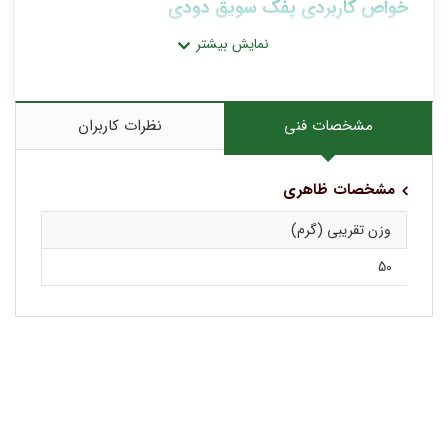
خواص کاربردی پفک سویق دودی
تولید شده از مواد اولیه ارگانیک و عاری از هر گونه ماده نگهدارنده و
تراریخته
بدون عوارض برای استفاده کودکان و بزرگسالان
مشخصات فنی
نظرات کاربران
مشخصات ظاهری
وزن تقریبی (گرم)
50