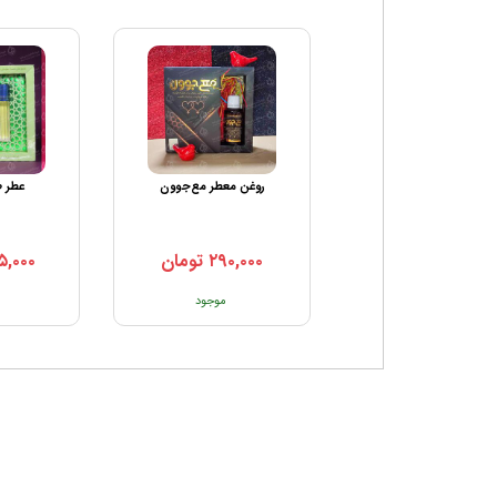
تخم شربتی ریز
روغن معطر مع‌جوون
عطر ط
۲۹۰,۰۰۰
تومان
۵,۰۰۰
تماس بگیرید
موجود