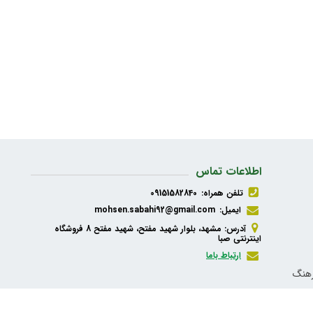
اطلاعات تماس
تلفن همراه:
09151582840
ایمیل:
mohsen.sabahi92@gmail.com
آدرس: مشهد، بلوار شهید مفتح، شهید مفتح 8 فروشگاه
اینترنتی صبا
ارتباط باما
رهنگ
ذیه،
شبکه های اجتماعی