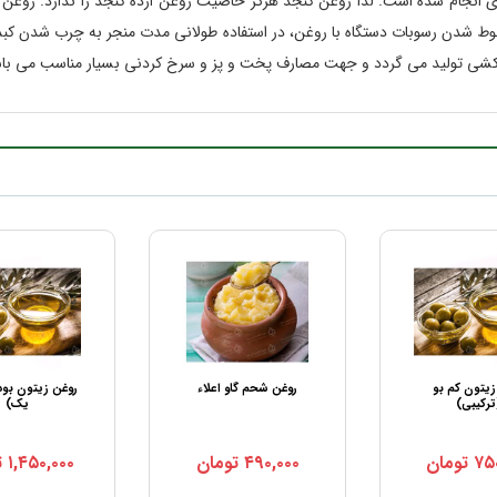
یری انجام شده است. لذا روغن کنجد هرگز خاصیت روغن ارده کنجد را ندارد. روغ
لوط شدن رسوبات دستگاه با روغن، در استفاده طولانی مدت منجر به چرب شدن کبد
ده کشی تولید می گردد و جهت مصارف پخت و پز و سرخ کردنی بسیار مناسب می با
زیتون کم بو
روغن شحم گاو اعلاء
روغن زیتون بود
ترکیبی)
یک)
۷۵
تومان
۴۹۰,۰۰۰
تومان
۱,۴۵۰,۰۰۰
ت