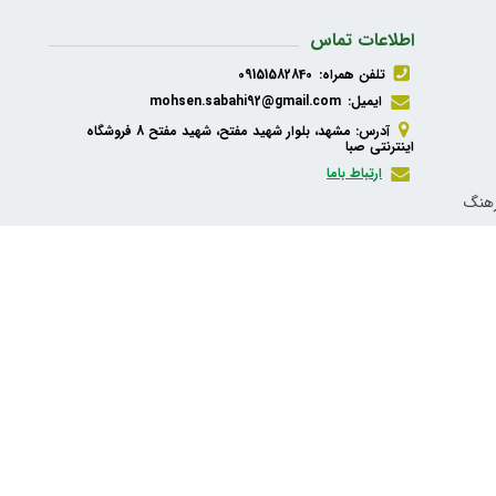
اطلاعات تماس
تلفن همراه:
09151582840
ایمیل:
mohsen.sabahi92@gmail.com
آدرس: مشهد، بلوار شهید مفتح، شهید مفتح 8 فروشگاه
اینترنتی صبا
ارتباط باما
رهنگ
ذیه،
شبکه های اجتماعی