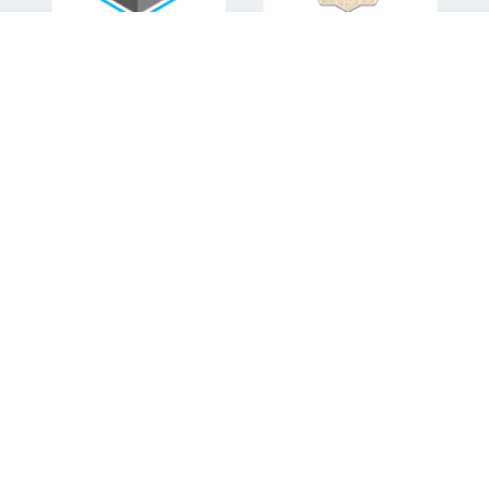
اطلاعات تماس
تلفن همراه:
09151582840
ایمیل:
mohsen.sabahi92@gmail.com
آدرس: مشهد، بلوار شهید مفتح، شهید مفتح 8 فروشگاه اینترنتی
صبا