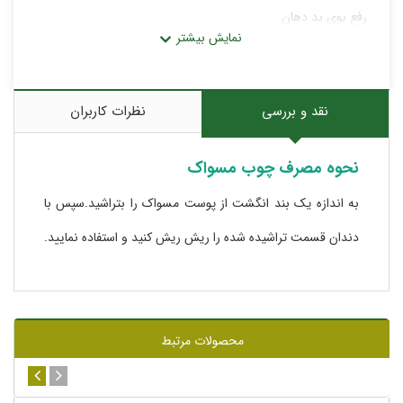
رفع بوی بد دهان
تقویت لثه
چاق کردن لثه
از بین بردن جرم دندان
نقد و بررسی
نظرات کاربران
رفع بلغم از بدن
کاهش اشک چشم
نحوه مصرف چوب مسواک
افزایش بینایی و از بین بردن تاری چشم
اشتها آور
به اندازه یک بند انگشت از پوست مسواک را بتراشید.سپس با
هضم غذا
دندان قسمت تراشیده شده را ریش ریش کنید و استفاده نمایید.
تقویت حافظه
افزایش عقل
محصولات مرتبط