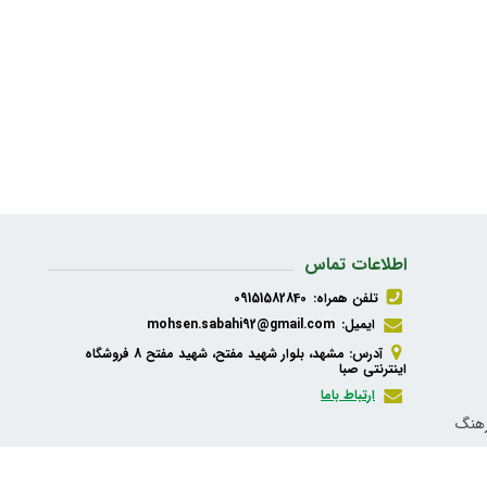
اطلاعات تماس
تلفن همراه:
09151582840
ایمیل:
mohsen.sabahi92@gmail.com
آدرس: مشهد، بلوار شهید مفتح، شهید مفتح 8 فروشگاه
اینترنتی صبا
ارتباط باما
رهنگ
ذیه،
شبکه های اجتماعی