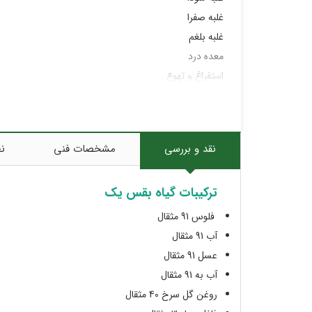
غلبه صفرا
غلبه بلغم
معده درد
استفراغ و تهوع
تب
برسام
ترک دست و پا
نقد و بررسی
مشخصات فنی
نظ
پروستات و سنگ مثانه
اسهال خونی
ترکیبات گیاه بقس یک
کبد، سیروز و بیماری های کبدی
شکم درد
فلوس 91 مثقال
گرمی سر
آب 91 مثقال
یرقان(زردی)
عسل 91 مثقال
تب شدید
آب به 91 مثقال
روغن گل سرخ 40 مثقال