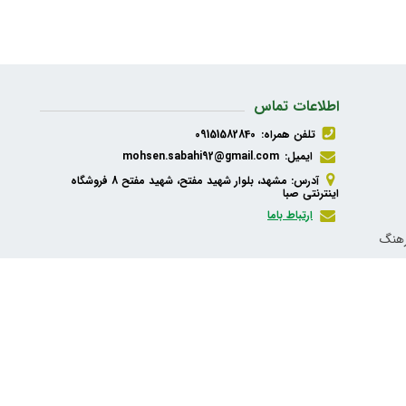
اطلاعات تماس
تلفن همراه:
09151582840
ایمیل:
mohsen.sabahi92@gmail.com
آدرس: مشهد، بلوار شهید مفتح، شهید مفتح 8 فروشگاه
اینترنتی صبا
ارتباط باما
رهنگ
ذیه،
شبکه های اجتماعی