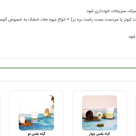
سرکه، سبزیجات خودداری شود.
باجه (گوشت کبوتر یا سردست سمت راست بره نر) + انواع میوه جات خشک به خصوص آلو
شود.
گیاه بقس چهار
گیاه بقس دو