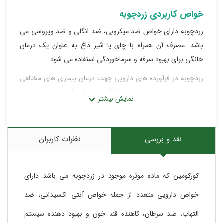
خواص کاربردی زردچوبه
زردچوبه دارای خواص ضد میکروبی، ضد انگلی و ضد ویروسی می
باشد. مصرف آن همراه با چای یا شیر داغ به عنوان یک درمان
خانگی برای بهبود سرفه و سرماخوردگی استفاده می شود.
زردچوبه در فرآورده های دارویی جهت درمان بیماری های مختلفی
از جمله روماتیسم، بدن درد، انگل روده، اسهال، اختلالات کبدی،
ناراحتی معده، عفونت های مجاری ادرار، سوء هاضمه، التهاب، لکه
های سفید در بدن، مشکلات قاعدگی، کولیت و بیماری های پوستی
استفاده می شود.
نقد و بررسی
نظرات کاربران
کورکومین که ماده موثره موجود در زردچوبه می باشد دارای
خواص دارویی متعدد از جمله خواص آنتی اکسیدانی، ضد
التهاب، ضد سرطان، کاهنده قند خون و بهبود دهنده سیستم