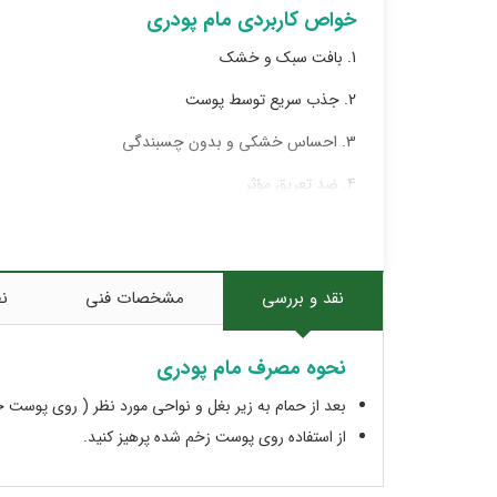
خواص کاربردی مام پودری
1. بافت سبک و خشک
2. جذب سریع توسط پوست
3. احساس خشکی و بدون چسبندگی
4. ضد تعریق مؤثر
5. جلوگیری از ایجاد بوی بدن
6. بدون ایجاد لک روی لباس
نقد و بررسی
مشخصات فنی
نظ
7. مناسب برای استفاده روزانه
8. مناسب برای انواع پوست
نحوه مصرف مام پودری
مام پودری ضمن حفظ تعریق بوی ناخوشایند را از بین می
بعد از حمام به زیر بغل و نواحی مورد نظر ( روی پوست 
باکتری و قارچ جلوگیری می کند.
از استفاده روی پوست زخم شده پرهیز کنید.