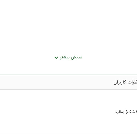
رات کاربران
 برد و تا چند روز بعد از استحمام خبری از بوی عرق نیست. چرا؟ چون این ما
خشک) بمالید.