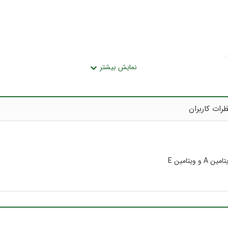
ت
رات کاربران
تامین E