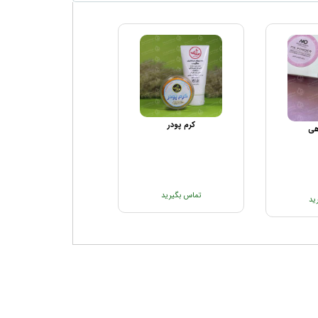
کرم پودر
هی
تماس بگیرید
ید