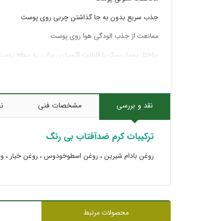
جذب سریع بدون به جا گذاشتن چربی روی پوست
ممانعت از جذب الودگی هوا روی پوست
ساختار بسیار سبک با قابلیت اکسیژن رسانی به سطح پوس
مناسب برای انواع پوست‌ها
جلوگیری از آفتاب سوختگی، التهاب، لک و سوزش پوست
نقد و بررسی
مشخصات فنی
نظ
ترکیبات کرم ضدآفتاب بی رنگ
روغن بادام شیرین ، روغن اسطوخودوس ، روغن خیار ، ویتامین A و وی
محصولات مرتبط