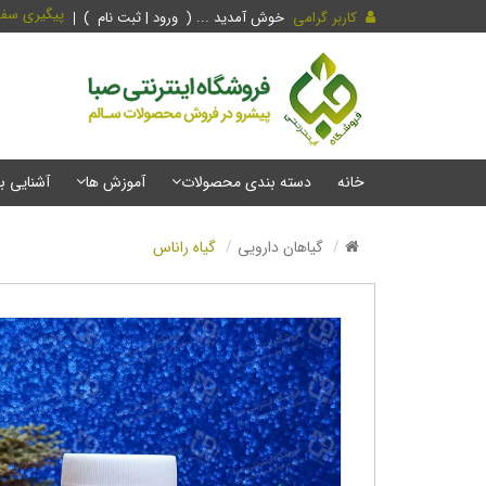
پیگیری سف
کاربر گرامی
خوش آمدید ... (
ورود | ثبت نام
)
خانه
دسته بندی محصولات
آموزش ها
آشنایی ب
گیاهان دارویی
گیاه راناس