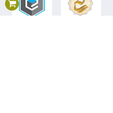
اطلاعات تماس
تلفن همراه:
09151582840