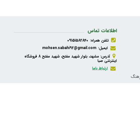
اطلاعات تماس
تلفن همراه:
09151582840
ایمیل:
mohsen.sabahi92@gmail.com
آدرس: مشهد، بلوار شهید مفتح، شهید مفتح 8 فروشگاه
اینترنتی صبا
ارتباط باما
رهنگ
ذیه،
شبکه های اجتماعی