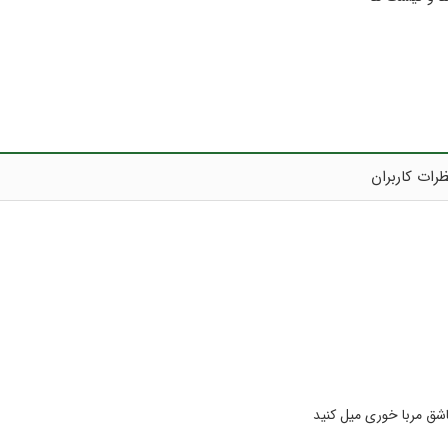
رات کاربران
شق مربا خورى میل کنید