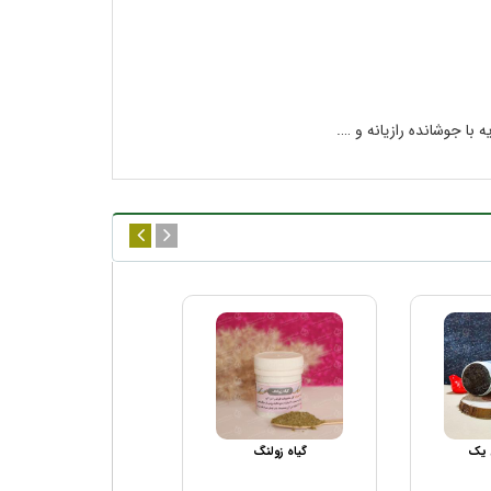
با جوشانده رازیانه و ….
 یک
گیاه زولنگ