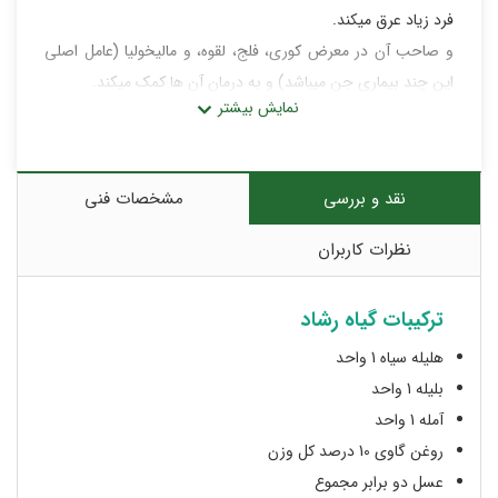
فرد زیاد عرق میکند.
و صاحب آن در معرض کوری، فلج، لقوه، و مالیخولیا (عامل اصلی
این چند بیماری جن میباشد) و به درمان آن ها کمک میکند.
و همچنین درمان رماتیسم است، ترشح آب بینی را فورا قطع می
کند، درمان پرخوابی، ادرار زیاد، تعریق زیاد میباشد.
نقد و بررسی
مشخصات فنی
نظرات کاربران
ترکیبات گیاه رشاد
هلیله سیاه 1 واحد
بلیله 1 واحد
آمله 1 واحد
روغن گاوی 10 درصد کل وزن
عسل دو برابر مجموع