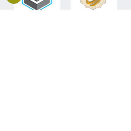
اطلاعات تماس
تلفن همراه:
09151582840
ایمیل:
mohsen.sabahi92@gmail.com