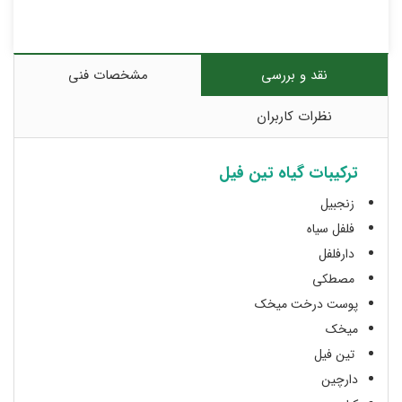
نقد و بررسی
مشخصات فنی
نظرات کاربران
ترکیبات گیاه تین فیل
زنجبیل
فلفل سیاه
دارفلفل
مصطکی
پوست درخت میخک
میخک
تین فیل
دارچین