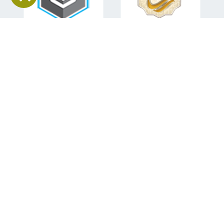
اطلاعات تماس
تلفن همراه:
09151582840
ایمیل:
mohsen.sabahi92@gmail.com