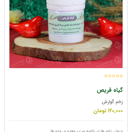
گیاه قریص
زخم گوارش
۱۲۰,۰۰۰
تومان
درمان زخم ها در ناحیه مری، معده و روده ها