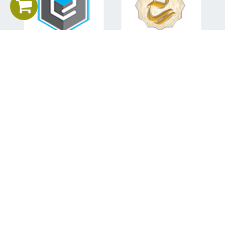
اطلاعات تماس
تلفن همراه:
09151582840