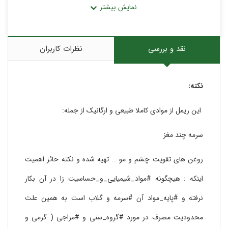
زیبایی و جلای چشم و…
بدون هیچ نوع عوارض جانبی
نقد و بررسی
نظرات کاربران
نکته:
این ریمل از موادی کاملا طبیعی و ارگانیک از جمله:
سرمه چند مغز
روغن های تقویت چشم و مو … تهیه شده و نکته حائز اهمیت
اینکه : هیچگونه #مواد_شیمیایی_و_حساسیت زا در آن بکار
نرفته و #پایه_مواد آن #سرمه و گلاب است به همین علت
محدودیت مصرف در مورد #گروه_سنی و #مزاجی ( گرمی و