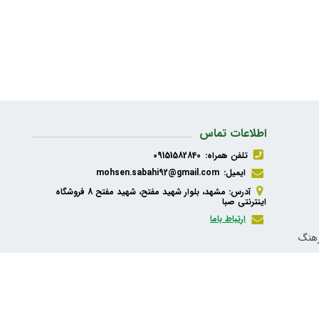
اطلاعات تماس
تلفن همراه:
09151582840
ایمیل:
mohsen.sabahi92@gmail.com
آدرس: مشهد، بلوار شهید مفتح، شهید مفتح 8 فروشگاه
اینترنتی صبا
ارتباط باما
رهنگ
ذیه،
شبکه های اجتماعی