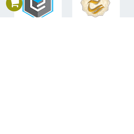
اطلاعات تماس
تلفن همراه:
09151582840
ایمیل:
mohsen.sabahi92@gmail.com