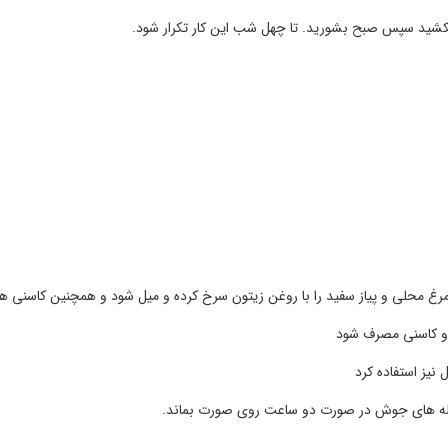
بکشید سپس صبح بشورید. تا چهل شب این کار تکرار شود.