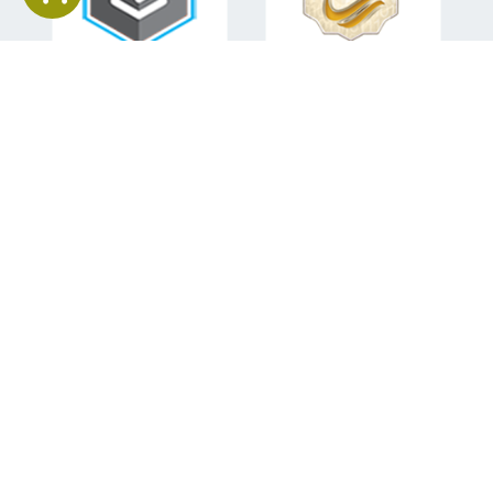
اطلاعات تماس
تلفن همراه:
09151582840
ایمیل:
mohsen.sabahi92@gmail.com