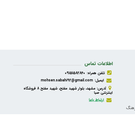
اطلاعات تماس
تلفن همراه:
09151582840
ایمیل:
mohsen.sabahi92@gmail.com
آدرس: مشهد، بلوار شهید مفتح، شهید مفتح 8 فروشگاه
اینترنتی صبا
ارتباط باما
رهنگ
ذیه،
شبکه های اجتماعی