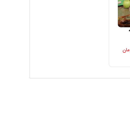
ه
مان