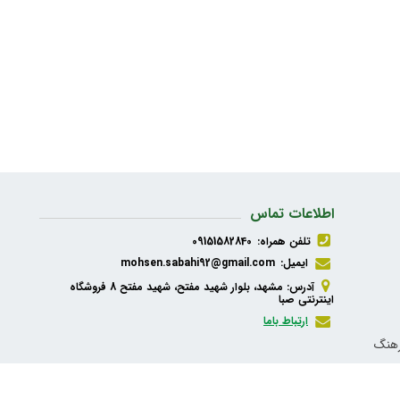
اطلاعات تماس
تلفن همراه:
09151582840
ایمیل:
mohsen.sabahi92@gmail.com
آدرس: مشهد، بلوار شهید مفتح، شهید مفتح 8 فروشگاه
اینترنتی صبا
ارتباط باما
رهنگ
ذیه،
شبکه های اجتماعی