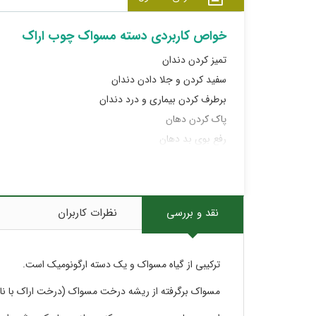
خواص کاربردی دسته مسواک چوب اراک
تمیز کردن دندان
سفید کردن و جلا دادن دندان
برطرف کردن بیماری و درد دندان
پاک کردن دهان
رفع بوی بد دهان
تقویت لثه
چاق کردن لثه
از بین بردن جرم دندان
نقد و بررسی
نظرات کاربران
رفع بلغم از بدن
کاهش اشک چشم
افزایش بینایی و از بین بردن تاری چشم
ترکیبی از گیاه مسواک و یک دسته ارگونومیک است.
اشتها آور
مسواک برگرفته از ریشه درخت مسواک (درخت اراک با نام علمی vadora persica
هضم غذا