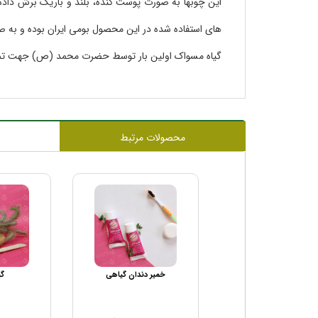
تقویت حافظه
این چوبها به صورت پوست کنده، بلند و باریک برش داده 
افزایش عقل
های استفاده شده در این محصول بومی ایران بوده و به
پیشگیری از بیماری
گیاه مسواک اولین بار توسط حضرت محمد (ص) جهت تمیز
برطرف کردن هم و غم
رفع وسوسه
دلخوش کردن و سرور انسان
دور کردن شیطان
محصولات مرتبط
جلب ملائکه و نیروهای مثبت
سبب رضایت خداوند
مضاعف کردن حسنات
ری آماده دسته مسواک
خمیر دندان گیاهی
گی