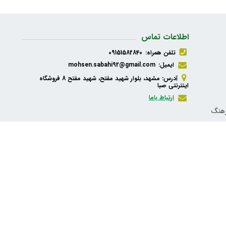
اطلاعات تماس
تلفن همراه:
09151582840
ایمیل:
mohsen.sabahi92@gmail.com
آدرس: مشهد، بلوار شهید مفتح، شهید مفتح 8 فروشگاه
اینترنتی صبا
ارتباط باما
رهنگ
ذیه،
شبکه های اجتماعی