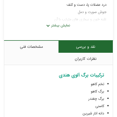
درد عضلات پا، دست و کتف
جوش صورت و دمل
غلبه خون و بیماری های مترتب با آن
حساسیت ها
شفاف کننده و صاف کننده پوست
بیماری های کبدی
نقد و بررسی
مشخصات فنی
کاهش فشار خون
کک و مک
نظرات کاربران
خارش بدن
گرفتگی و درد عضلات
ترکیبات برگ آلوی هندی
تخم کاهو
برگ کاهو
برگ چغندر
کاسنی
دانه انار شیرین