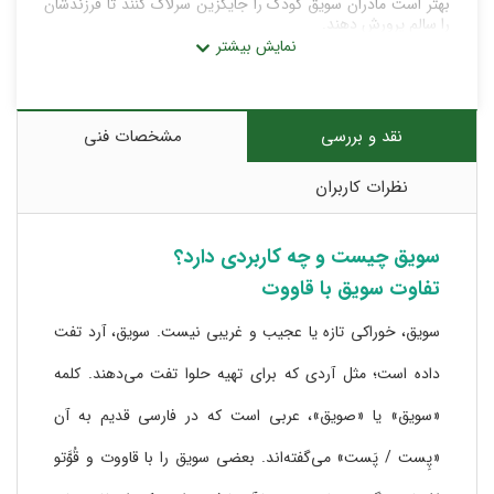
بهتر است مادران سویق کودک را جایگزین سرلاک کنند تا فرزندشان
را سالم پرورش دهند.
همان سویق کامل است با ذرات ریزتر و قابلیت انحلال بیشتر در شیر
یا آب. این سویق بهترین مکمل شیر مادر است .شامل مخلوط همه
نقد و بررسی
مشخصات فنی
سویق های گندم ،جو ،نخود ،سنجد و عدس می شود.
نظرات کاربران
نحوه مصرف سویق کودک
سویق چیست و چه کاربردی دارد؟
مخلوط کردن با شیر ولرم
تفاوت سویق با قاووت
مخلوط کردن با کمی عسل و آب مثل فرنی بدون نیاز به پختن
سویق، خوراکی تازه یا عجیب و غریبی نیست. سویق، آرد تفت
مخلوط کردن با شیره ‌ها و درست کردن حلوا
سویق را میتوانیم به جای آرد با مواد پنکیک مخلوط کنیم و پنکیک‌
داده است؛ مثل آردی که برای تهیه حلوا تفت می‌دهند. کلمه
های با مزه بپزیم.
«سویق» یا «صویق»، عربی است که در فارسی قدیم به آن
میتوانیم یک قاشق سویق در سوپ یا غذای کودکمان بریزیم و یا آن
«پِست / پَست» می‌گفته‌اند. بعضی سویق را با قاووت و قُوَّتو
را با خرما مخلوط کنیم