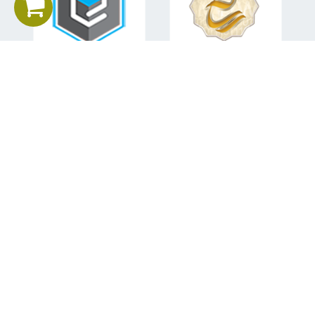
اطلاعات تماس
تلفن همراه:
09151582840
ایمیل:
mohsen.sabahi92@gmail.com