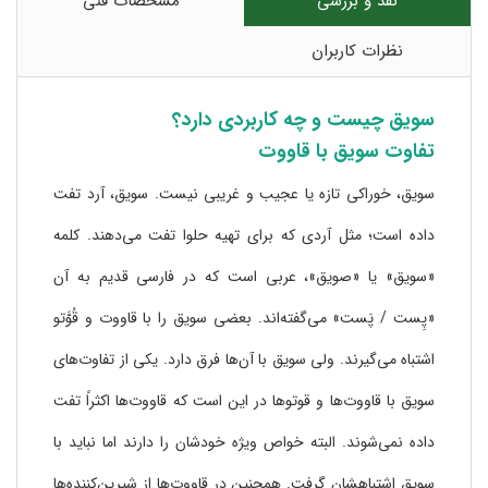
نقد و بررسی
مشخصات فنی
نظرات کاربران
سویق چیست و چه کاربردی دارد؟
تفاوت سویق با قاووت
سویق، خوراکی تازه یا عجیب و غریبی نیست. سویق، آرد تفت
داده است؛ مثل آردی که برای تهیه حلوا تفت می‌دهند. کلمه
«سویق» یا «صویق»، عربی است که در فارسی قدیم به آن
«پِست / پَست» می‌گفته‌اند. بعضی سویق را با قاووت و قُوَّتو
اشتباه می‌گیرند. ولی سویق با آن‌ها فرق دارد. یکی از تفاوت‌های
سویق با قاووت‌ها و قوتوها در این است که قاووت‌ها اکثراً تفت‌
داده نمی‌شوند. البته خواص ویژه خودشان را دارند اما نباید با
سویق اشتباهشان گرفت. همچنین در قاووت‌ها از شیرین‌کننده‌ها