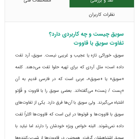
نقد و بررسی
مشخصات فنی
نظرات کاربران
سویق چیست و چه کاربردی دارد؟
تفاوت سویق با قاووت
سویق، خوراکی تازه یا عجیب و غریبی نیست. سویق، آرد تفت
داده است؛ مثل آردی که برای تهیه حلوا تفت می‌دهند. کلمه
«سویق» یا «صویق»، عربی است که در فارسی قدیم به آن
«پِست / پَست» می‌گفته‌اند. بعضی سویق را با قاووت و قُوَّتو
اشتباه می‌گیرند. ولی سویق با آن‌ها فرق دارد. یکی از تفاوت‌های
سویق با قاووت‌ها و قوتوها در این است که قاووت‌ها اکثراً تفت‌
داده نمی‌شوند. البته خواص ویژه خودشان را دارند اما نباید با
سویق اشتباهشان گرفت. همچنین در قاووت‌ها از شیرین‌کننده‌ها