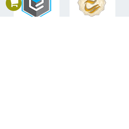
اطلاعات تماس
تلفن همراه:
09151582840
ایمیل:
mohsen.sabahi92@gmail.com