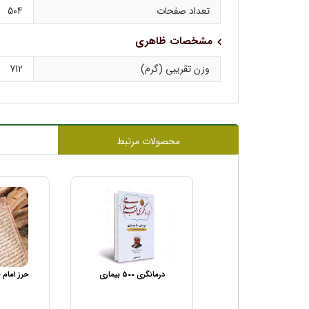
تعداد صفحات
504
مشخصات ظاهری
وزن تقریبی (گرم)
712
محصولات مرتبط
سه دقیقه در قیامت
درمانگری 500 بیماری
حرز امام 