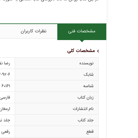
مشخصات فنی
نظرات کاربران
مشخصات کلی
نویسنده
رضا نظ
شابک
3-92-6
شناسه
60161
زبان کتاب
فارسی
نام انتشارات
ارمغان
جلد کتاب
جلد نر
قطع
رقعی