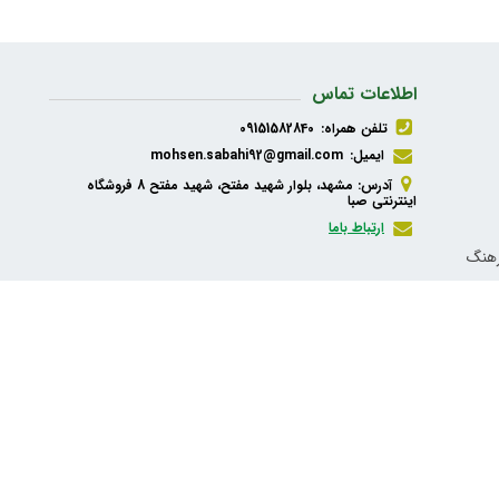
اطلاعات تماس
تلفن همراه:
09151582840
ایمیل:
mohsen.sabahi92@gmail.com
آدرس: مشهد، بلوار شهید مفتح، شهید مفتح 8 فروشگاه
اینترنتی صبا
ارتباط باما
رهنگ
ذیه،
شبکه های اجتماعی