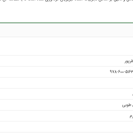
رپور
978-600-516
 طوبی
م