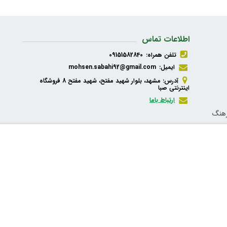
اطلاعات تماس
تلفن همراه:
09151582840
ایمیل:
mohsen.sabahi92@gmail.com
آدرس: مشهد، بلوار شهید مفتح، شهید مفتح 8 فروشگاه
اینترنتی صبا
ارتباط باما
رهنگ
ذیه،
شبکه های اجتماعی