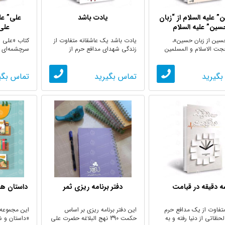
 علیه السلام از “زبان
یادت باشد
علی” علی
سین” علیه السلام
علی”
سین از زبان حسین»،
یادت باشد یک عاشقانه متفاوت از
کتاب «علی ا
جت الاسلام و المسلمین
زندگی شهدای مدافع حرم از
سرچشمه‌ای ز
محمدرسول ...
گوناگون معرف
بگیرید
تماس بگیرید
تماس بگی
ه دقیقه در قیامت
دفتر برنامه ریزی ثمر
داستان ه
متفاوت از یک مدافع حرم
این دفتر برنامه ریزی بر اساس
این مجموعه،
لحظاتی از دنیا رفته و به
حکمت 390 نهج البلاغه حضرت علی
«داستان و ش