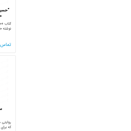
“حسین”
ح
کتاب «ح
نوشته ح
محمد ...
تماس 
س
روایتی 
که برای 