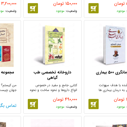
تومان
۱۵۰,۰۰۰
تومان
۳,۲۰۰,۰۰۰
موجود
موجود
موج
نگری 500 بیماری
داروخانه تخصصی طب
مجموعه ا
گیاهی
ده با هدف سهولت
کتابی جامع و مفید در خصوص
من کیستم؟ د
به درمان بیماری ها
انواع داروها و نحوه ساخت و نحوه
جهان چیست؟
ی مصرف ...
چگونه است؟ 
تومان
۴۹۰,۰۰۰
تومان
تماس بگی
موجود
موجود