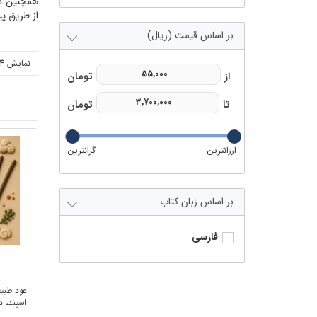
همچنین در
از طریق پ
بر اساس قیمت (ریال)
نمایش 24 محصول
زبان کتاب
فارسی
عود طبی
اسپند، د
...