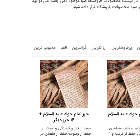
 و در لیست محصولات فروشگاه صبا موجود نمی باشد می توانید
 سبد محصولات فروشگاه قرار داده شود.
ن
پرفروشترین
ارزانترین
گرانترین
الفبا
محبوب ترین
 جواد علیه السلام
حرز امام جواد علیه السلام +
14 حرز دیگر
دم، سلاطین،شیاطین،
حفظ از فقر و گرسنگی و عطش و
ن ، حفظ از فریب و
حفظ از وسوسه،حفظ از نقصان در
دین و ...