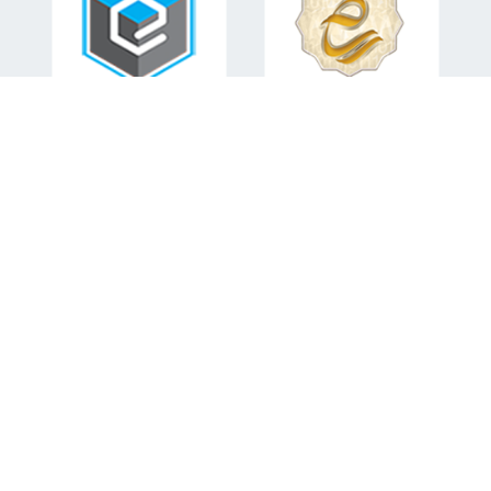
اطلاعات تماس
تلفن همراه:
09151582840