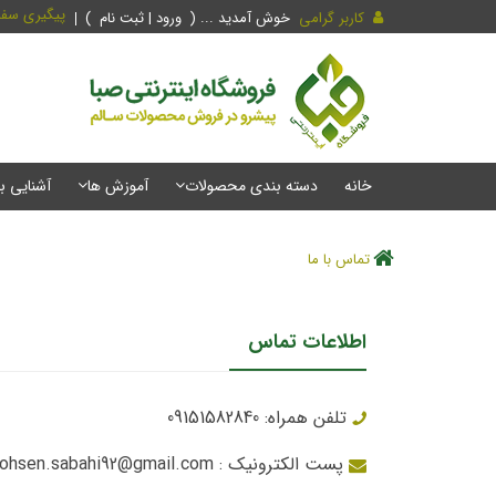
پیگیری سف
کاربر گرامی
خوش آمدید ... (
ورود | ثبت نام
)
خانه
دسته بندی محصولات
آموزش ها
آشنایی ب
تماس با ما
اطلاعات تماس
تلفن همراه: 09151582840
پست الکترونیک : mohsen.sabahi92@gmail.com