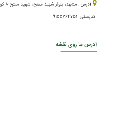
آدرس : مشهد، بلوار شهید مفتح، شهید مفتح 8 کوچه درب دار اول فروشگاه اینترنتی صبا
کدپستی: 9155764751
آدرس ما روی نقشه