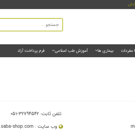
ارش
ا مفردات
بیماری ها
آموزش طب اسلامی
فرم پرداخت آزاد
تلفن ثابت: 32794542-051
وب سایت : www.saba-shop.com