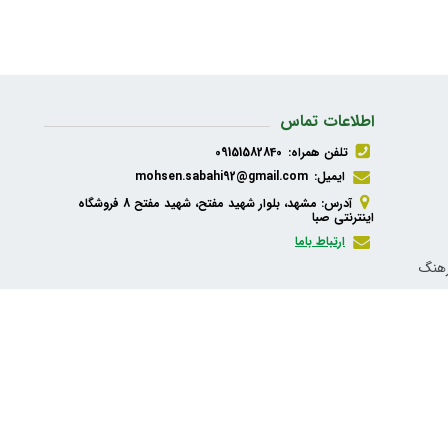
اطلاعات تماس
تلفن همراه:
09151582840
ایمیل:
mohsen.sabahi92@gmail.com
آدرس: مشهد، بلوار شهید مفتح، شهید مفتح 8 فروشگاه
اینترنتی صبا
ارتباط باما
رهنگ
ذیه،
شبکه های اجتماعی