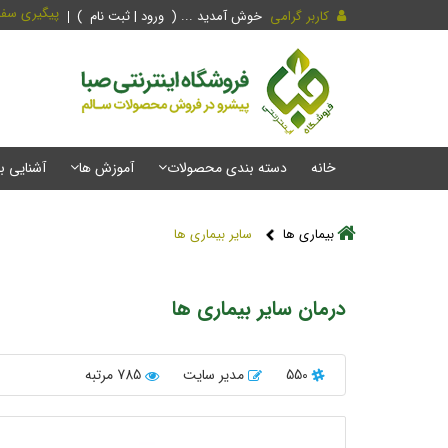
پیگیری سف
کاربر گرامی
خوش آمدید ... (
ورود | ثبت نام
)
خانه
دسته بندی محصولات
آموزش ها
آشنایی ب
بیماری ها
سایر بیماری ها
درمان سایر بیماری ها
550
مدیر سایت
785 مرتبه