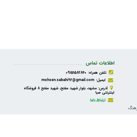
اطلاعات تماس
تلفن همراه:
09151582840
ایمیل:
mohsen.sabahi92@gmail.com
آدرس: مشهد، بلوار شهید مفتح، شهید مفتح 8 فروشگاه
اینترنتی صبا
ارتباط باما
رهنگ
ذیه،
شبکه های اجتماعی