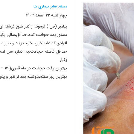
دسته: سایر بیماری ها
چهار شنبه 22 اسفند 1403
پیامبر (ص ) فرمود: از کنار هیچ فرشته ای
دستور بده حجامت کنند.حداقل،سالی یک
افرادی که غلبه خون ،خواب زیاد و صورت 
یکبار.
بهترین وقت حجامت در ماه قمری( 12 – 15 ) ماه است.بعد از آن، 17 و 19 و 21 ماه خوب است.
بهترین روز هفته،دوشنبه بعد از ظهر و 