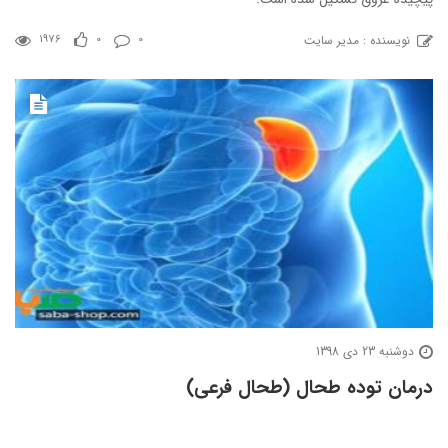
نویسنده : مدیر سایت
1976
0
0
دوشنبه 23 دی 1398
درمان توده طحال (طحال فرعی)