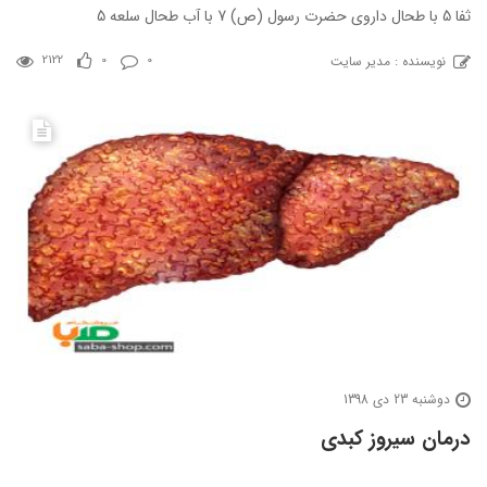
ثفا 5 با طحال داروی حضرت رسول (ص) 7 با آب طحال سلعه 5
نویسنده : مدیر سایت
2122
0
0
دوشنبه 23 دی 1398
درمان سیروز کبدی