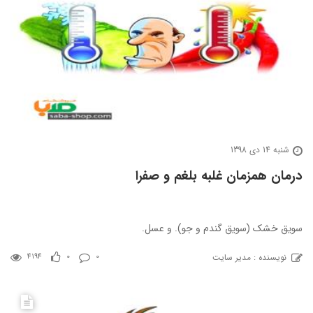
شنبه 14 دی 1398
درمان همزمان غلبه بلغم و صفرا
سویق خشک (سویق گندم و جو). و عسل.
نویسنده : مدیر سایت
4194
0
0