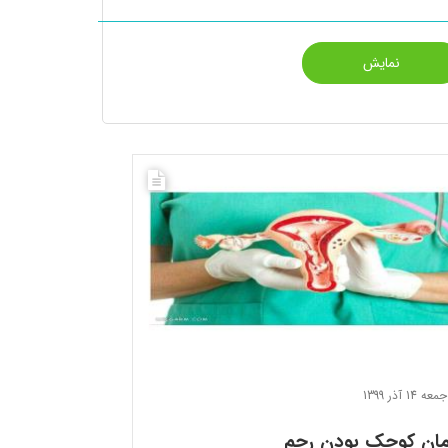
جمعه 14 آذر 1399
مان کوچک بودن رحم