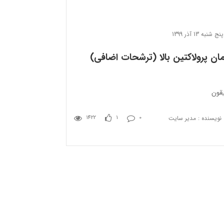
پنج شنبه 13 آذر 1399
ان پرولاکتین بالا (ترشحات اضافی)
یقون
نویسنده : مدیر سایت
1422
1
0