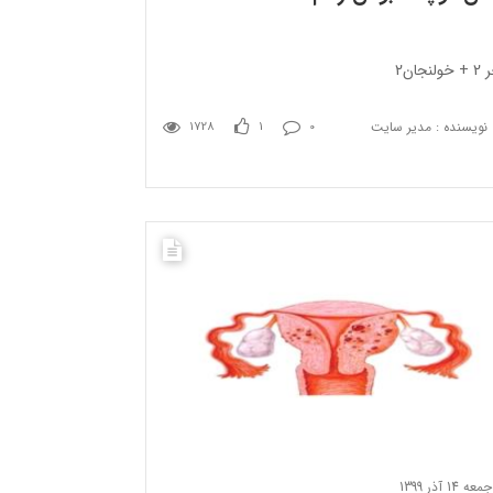
لنجان2
نویسنده : مدیر سایت
1728
1
0
جمعه 14 آذر 1399