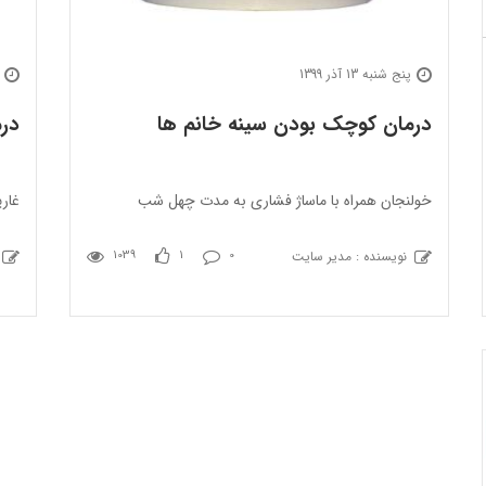
پنج شنبه 13 آذر 1399
درمان کوچک بودن سینه خانم ها
درم
خولنجان همراه با ماساژ فشاری به مدت چهل شب
غار
نویسنده : مدیر سایت
1039
1
0