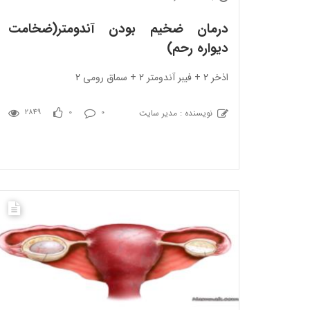
درمان ضخیم بودن آندومتر(ضخامت
دیواره رحم)
اذخر 2 + فیبر آندومتر 2 + سماق رومی 2
نویسنده : مدیر سایت
2849
0
0