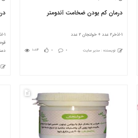
درمان کم بودن ضخامت آندومتر
درم
1-اذخر2 عدد + خولنجان 2 عدد
قوط
دستو
نویسنده : مدیر سایت
1084
0
0