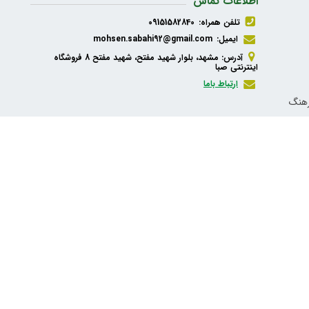
اطلاعات تماس
تلفن همراه:
09151582840
ایمیل:
mohsen.sabahi92@gmail.com
آدرس: مشهد، بلوار شهید مفتح، شهید مفتح 8 فروشگاه
اینترنتی صبا
ارتباط باما
رهنگ
ذیه،
شبکه های اجتماعی