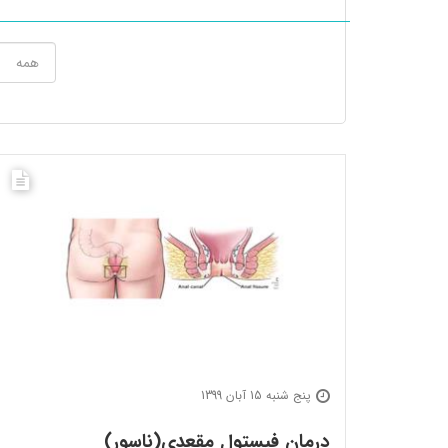
پنج شنبه 15 آبان 1399
درمان فیستول مقعدی(ناسور)