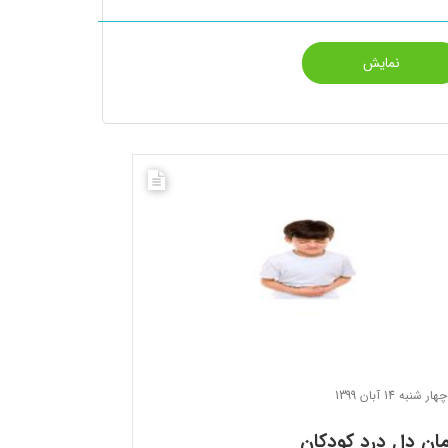
چهار شنبه 14 آبان 1399
ان دل درد کودکان