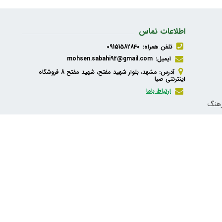
اطلاعات تماس
تلفن همراه:
09151582840
ایمیل:
mohsen.sabahi92@gmail.com
آدرس: مشهد، بلوار شهید مفتح، شهید مفتح 8 فروشگاه
اینترنتی صبا
ارتباط باما
رهنگ
ذیه،
شبکه های اجتماعی