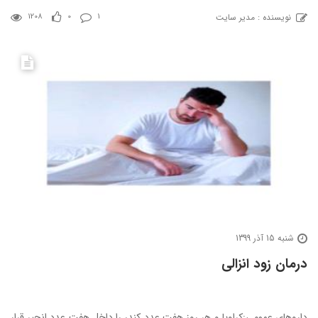
نویسنده : مدیر سایت
1208
0
1
شنبه 15 آذر 1399
درمان زود انزالی
داروهای عمومی:کراویا و هر روز هفت عدد کندر را داخل هفت عدد انجیر قرار