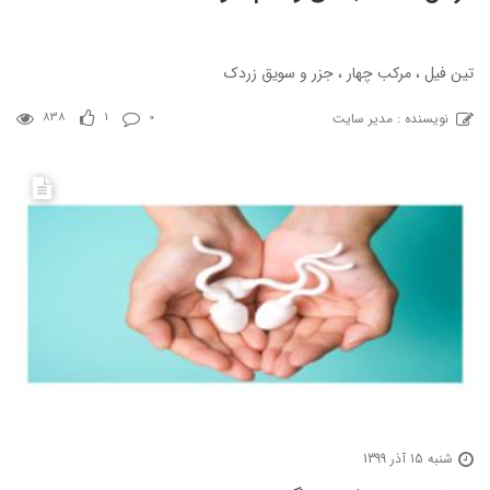
تین فیل ، مرکب چهار ، جزر و سویق زردک
نویسنده : مدیر سایت
838
1
0
شنبه 15 آذر 1399