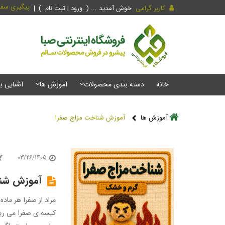
پیگیری سف
کاربر گرامی
خوش آمدید ... (
ورود | ثبت نام
)
خانه
دسته بندی محصولات
آموزش ها
آشنایی ب
آموزش ها
آموزش شناخت مزاج صفرا
03/26/1405
آموزش شنا
مراد از صفرا هر ماد
کیسه ی صفرا می ریز