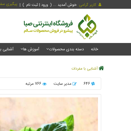
پیگیری سف
کاربر گرامی
خوش آمدید ... (
ورود | ثبت نام
)
خانه
دسته بندی محصولات
آموزش ها
آشنایی ب
آشنایی با مفردات
646
مدیر سایت
766 مرتبه