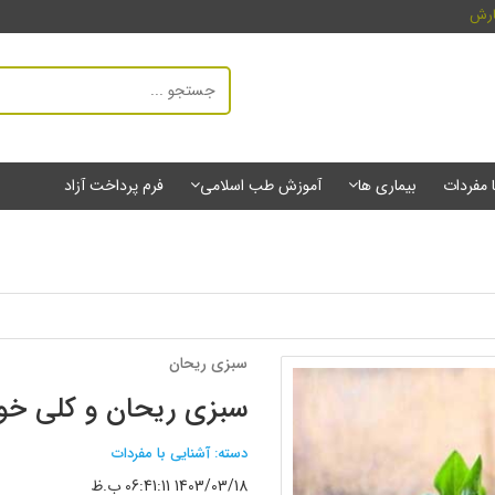
ارش
ا مفردات
بیماری ها
آموزش طب اسلامی
فرم پرداخت آزاد
سبزی ریحان
سبزی ریحان و کلی خو
دسته: آشنایی با مفردات
1403/03/18 06:41:11 ب.ظ