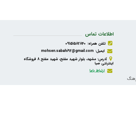
اطلاعات تماس
تلفن همراه:
09151582840
ایمیل:
mohsen.sabahi92@gmail.com
آدرس: مشهد، بلوار شهید مفتح، شهید مفتح 8 فروشگاه
اینترنتی صبا
ارتباط باما
رهنگ
ذیه،
شبکه های اجتماعی